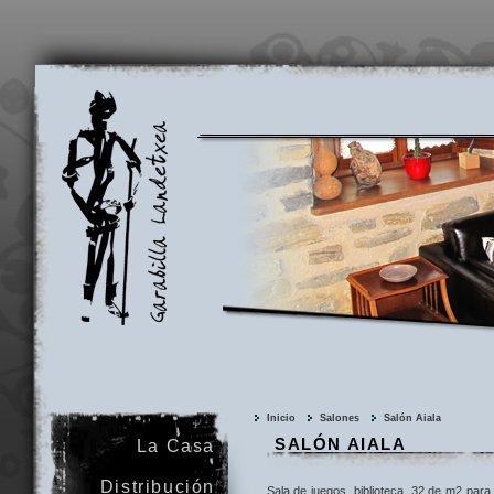
Garabilla
Landetxea
Inicio
Salones
Salón Aiala
SALÓN AIALA
La Casa
Distribución
Sala de juegos, biblioteca, 32 de m2 para