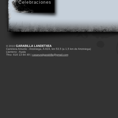
Celebraciones
GARABILLA LANDETXEA
© 2010
Carretera Amurrio - Artziniega, A-624, km 53,5 (a 1,5 km de Artziniega)
Llanteno - Ayala
Tfno: 616 13 84 49 |
casaruralgarabilla@gmail.com