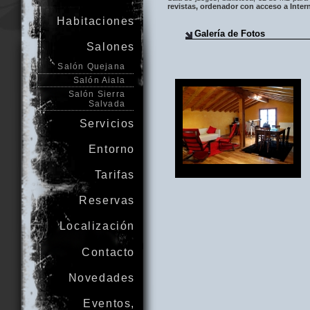
revistas, ordenador con acceso a Inter
Habitaciones
Galería de Fotos
Salones
Salón Quejana
Salón Aiala
Salón Sierra
Salvada
Servicios
Entorno
Tarifas
Reservas
Localización
Contacto
Novedades
Eventos,