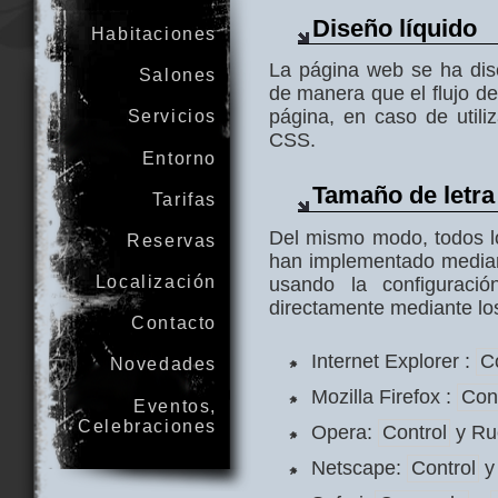
Diseño líquido
Habitaciones
La página web se ha dis
Salones
de manera que el flujo de
página, en caso de utili
Servicios
CSS.
Entorno
Tamaño de letra
Tarifas
Del mismo modo, todos lo
Reservas
han implementado median
Localización
usando la configuració
directamente mediante los
Contacto
Internet Explorer :
C
Novedades
Mozilla Firefox :
Cont
Eventos,
Celebraciones
Opera:
Control
y Ru
Netscape:
Control