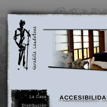
Garabilla
Landetxea
ACCESIBILID
La Casa
Distribución