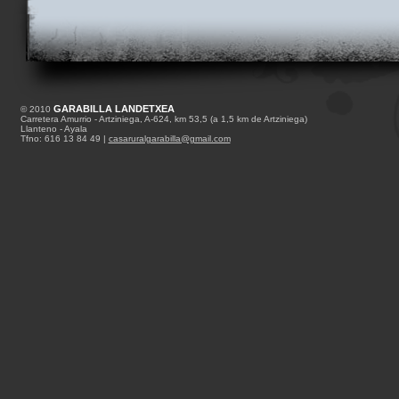
GARABILLA LANDETXEA
© 2010
Carretera Amurrio - Artziniega, A-624, km 53,5 (a 1,5 km de Artziniega)
Llanteno - Ayala
Tfno: 616 13 84 49 |
casaruralgarabilla@gmail.com