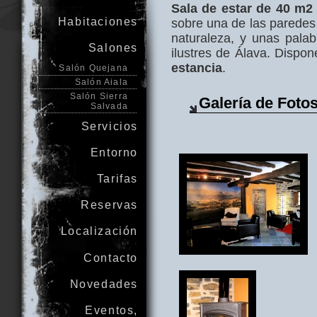
Sala de estar de 40 m2
Habitaciones
sobre una de las paredes
naturaleza, y unas pala
Salones
ilustres de Álava. Dispo
estancia
.
Salón Quejana
Salón Aiala
Salón Sierra
Galería de Foto
Salvada
Servicios
Entorno
Tarifas
Reservas
Localización
Contacto
Novedades
Eventos,