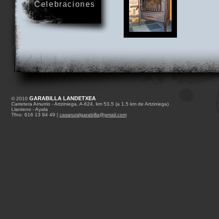
Celebraciones
GARABILLA LANDETXEA
© 2010
Carretera Amurrio - Artziniega, A-624, km 53,5 (a 1,5 km de Artziniega)
Llanteno - Ayala
Tfno: 616 13 84 49 |
casaruralgarabilla@gmail.com