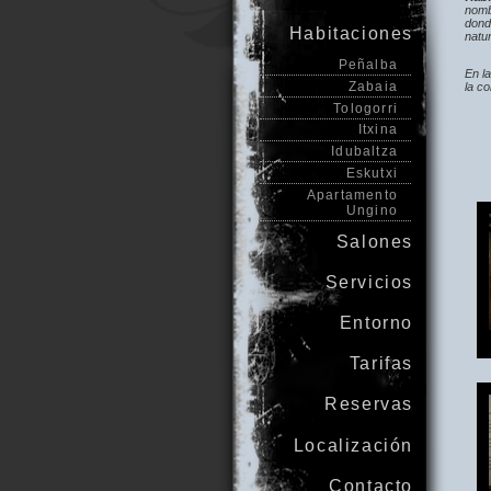
nomb
dond
Habitaciones
natur
Peñalba
En l
Zabaia
la co
Tologorri
Itxina
Idubaltza
Eskutxi
Apartamento
Ungino
Salones
Servicios
Entorno
Tarifas
Reservas
Localización
Contacto