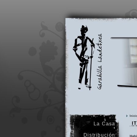
Garabilla
Landetxea
Inici
I
La Casa
Distribución
Habi