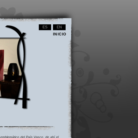
ES
EN
INICIO
emblemático del País Vasco, de ahí el