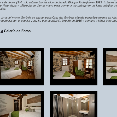
re de Itxina (340 m.), submacizo kárstico declarado Biotopo Protegido en 1995. Itxina es 
e Naturaleza y Mitología se dan la mano para convertir su paisaje en un lugar mágico, re
ales.
a cima del monte Gorbeia se encuentra la Cruz del Gorbea, situada estratégicamente en Álava 
nmemora con el popular zortziko que escribió R. Urquijo en 1915 y con una trikitixa, instrume
Galería de Fotos