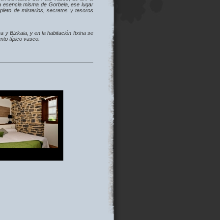
la esencia misma de Gorbeia, ese lugar
pleto de misterios, secretos y tesoros
y Bizkaia, y en la habitación Itxina se
nto típico vasco.