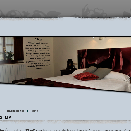
o
Habitaciones
Itxina
TXINA
tación doble de 19 m2 con baño
,
orientada hacia el monte
Gorbea, el monte más alto y 