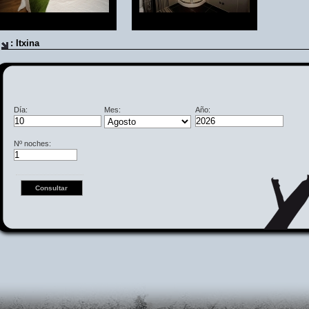
: Itxina
Día:
Mes:
Año:
Nº noches: