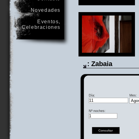
Novedades
Eventos,
Celebraciones
: Zabaia
Día:
Mes:
Nº noches: