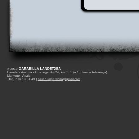
GARABILLA LANDETXEA
© 2010
Carretera Amurrio - Artziniega, A-624, km 53,5 (a 1,5 km de Artziniega)
Llanteno - Ayala
Tfno: 616 13 84 49 |
casaruralgarabilla@gmail.com