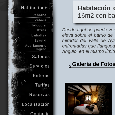
Habitación 
Habitaciones
16m2 con ba
Peñalba
Zabaia
Tologorri
Desde aquí se puede ve
Itxina
eleva sobre el barrio de 
Idubaltza
mirador del valle de A
Eskutxi
enfrentadas que flanquea
Apartamento
Ungino
Angulo, en el mismo límit
Salones
Galería de Foto
Servicios
Entorno
Tarifas
Reservas
Localización
Contacto