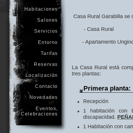
Habitaciones
Casa Rural Garabilla se
Salones
- Casa Rural
Servicios
- Apartamento Ungino (
Entorno
Tarifas
Reservas
La Casa Rural está compu
tres plantas:
Localización
Contacto
Primera planta:
Novedades
Recepción
Eventos,
1 habitación con 
Celebraciones
discapacidad.
PEÑA
1 Habitación con ca