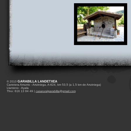
GARABILLA LANDETXEA
© 2010
Carretera Amurrio - Artziniega, A-624, km 53,5 (a 1,5 km de Artziniega)
Llanteno - Ayala
Tfno: 616 13 84 49 |
casaruralgarabilla@gmail.com